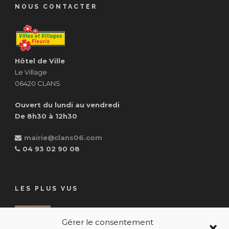
NOUS CONTACTER
Hôtel de Ville
Le Village
06420 CLANS
Ouvert du lundi au vendredi
De 8h30 à 12h30
mairie@clans06.com
04 93 02 90 08
LES PLUS VUS
RESSOURCERIE COMMUNALE
Gérer le consentement
17 Juil 2026