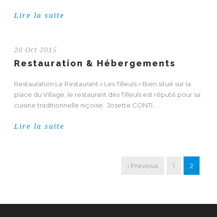
Lire la suite
20 Oct 2015
Restauration & Hébergements
Restauration Le Restaurant « Les Tilleuls » Bien situé sur la
place du Village, le restaurant des Tilleuls est réputé pour sa
cuisine traditionnelle niçoise. Josette CONTI...
Lire la suite
‹ Previous
1
2