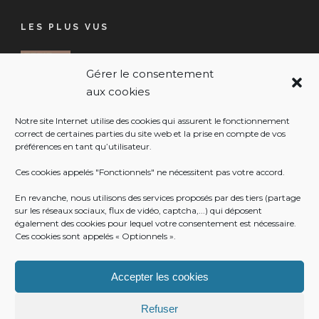
LES PLUS VUS
RESSOURCERIE COMMUNALE
Gérer le consentement
17 Juil 2026
aux cookies
VIGILANCE JAUNE CANICULE
Notre site Internet utilise des cookies qui assurent le fonctionnement
17 Juil 2026
correct de certaines parties du site web et la prise en compte de vos
préférences en tant qu’utilisateur.
Ces cookies appelés "Fonctionnels" ne nécessitent pas votre accord.
NOUVELLE APPLICATION MOBILE DE
En revanche, nous utilisons des services proposés par des tiers (partage
LA COMMUNE
sur les réseaux sociaux, flux de vidéo, captcha,...) qui déposent
16 Juil 2026
également des cookies pour lequel votre consentement est nécessaire.
Ces cookies sont appelés « Optionnels ».
Accepter les cookies
Refuser
© Mairie de Clans