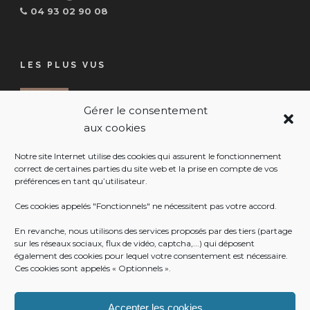
04 93 02 90 08
LES PLUS VUS
RESSOURCERIE COMMUNALE
Gérer le consentement
17 Juil 2026
aux cookies
VIGILANCE JAUNE CANICULE
Notre site Internet utilise des cookies qui assurent le fonctionnement
17 Juil 2026
correct de certaines parties du site web et la prise en compte de vos
préférences en tant qu’utilisateur.
Ces cookies appelés "Fonctionnels" ne nécessitent pas votre accord.
NOUVELLE APPLICATION MOBILE DE
En revanche, nous utilisons des services proposés par des tiers (partage
LA COMMUNE
sur les réseaux sociaux, flux de vidéo, captcha,...) qui déposent
16 Juil 2026
également des cookies pour lequel votre consentement est nécessaire.
Ces cookies sont appelés « Optionnels ».
Accepter les cookies