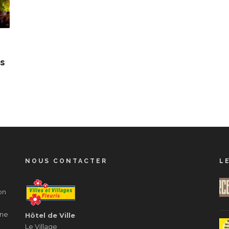
s
NOUS CONTACTER
L
on
ane
Hôtel de Ville
Le Village