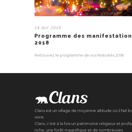
24 Avr 2018
Programme des manifestation
2018
Retrouvez le programme de vos festivités 2018 :
Clans est un village de moyenne altitude où il fait b
vivre.
Clans, c'est à la fois un patrimoine religieux et prof
riche, une forêt magnifique et de nombreuses