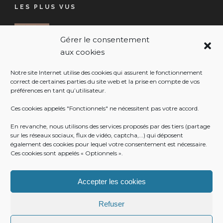
LES PLUS VUS
RESSOURCERIE COMMUNALE
Gérer le consentement
17 Juil 2026
aux cookies
VIGILANCE JAUNE CANICULE
Notre site Internet utilise des cookies qui assurent le fonctionnement
17 Juil 2026
correct de certaines parties du site web et la prise en compte de vos
préférences en tant qu’utilisateur.
Ces cookies appelés "Fonctionnels" ne nécessitent pas votre accord.
NOUVELLE APPLICATION MOBILE DE
En revanche, nous utilisons des services proposés par des tiers (partage
LA COMMUNE
sur les réseaux sociaux, flux de vidéo, captcha,...) qui déposent
16 Juil 2026
également des cookies pour lequel votre consentement est nécessaire.
Ces cookies sont appelés « Optionnels ».
Accepter les cookies
Refuser
© Mairie de Clans
Mentions légales
-
Politique de cookies
-
Conditions